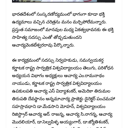
భారతదేశంలో సంస్కరణోద్యమంలో భాగంగా కూడా భక్తి
ఉద్యమాలు వచ్చిన చరిత్రను మనం మర్చిపోలేమన్నారు.
ప్రస్తుత సమాజంలో మానవుల మధ్య ఏకత్వభావనకు ఈ భక్తి
సాహిత్య సదస్సు ఎంతో తోడ్పడుతుందని
ఆచార్యవెంకటేశ్వరరావు పేర్కొన్నారు.
ఈ కార్యక్రమంలో సదస్సు నిర్వహకుడు, సమన్వయకర్త
కర్ణాటక రాష్ట్ర సార్వత్రిక విశ్వవిద్యాలయం తెలుగు, పరిశోధన
అధ్యయన విభాగం అధ్యక్షులు ఆచార్య ఎం.రామనాథం
నాయుడు, కర్ణాటక రాష్ట్ర సార్వత్రిక విశ్వవిద్యాలయం
ఉపకులపతి ఆచార్య ఎస్ విద్యాశంకర్, అమెరికా తిరుమల
తిరుపతి దేవస్థానం అన్నమాచార్య ప్రాజెక్టు డైరెక్టర్ పంచమహా
సహస్రావధాని డా.మేడసాని మోహన్, విశ్వవిద్యాలయం
రిజిస్ట్రార్ ఆచార్య ఆర్. రాజన్న, ఆచార్య సి.నాగన్న, ఆచార్య
మొదలియార్, డా.సెల్వపిళ్ళ అయ్యంగార్, డా.జ్యోతిశంకర్,