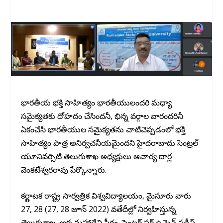
భారతీయ భక్తి సాహిత్యం భారతీయులందరి మధ్యా
సమైక్యతకు దోహదం చేసిందనీ, భిన్న వర్గాల వారందరినీ
ఏకంచేసి భారతీయుల సమైక్యతను చాటిచెప్పడంలో భక్తి
సాహిత్యం పాత్ర అనిర్వచనీయమైందని హైదరాబాదు సెంట్రల్
యూనివర్సిటి తెలుగుశాఖ అధ్యక్షులు ఆచార్య దార్ల
వెంకటేశ్వరరావు పేర్కొన్నారు.
కర్ణాటక రాష్ట్ర సార్వత్రిక విశ్వవిద్యాలయం, మైసూరు వారు
27, 28 (27, 28 జూన్ 2022) వతేదీల్లో నిర్వహిస్తున్న
తెలుగుశాఖ, అక్కమహాదేవి పీఠం, సెంటర్ ఫర్ ఉమెన్ స్టడీస్