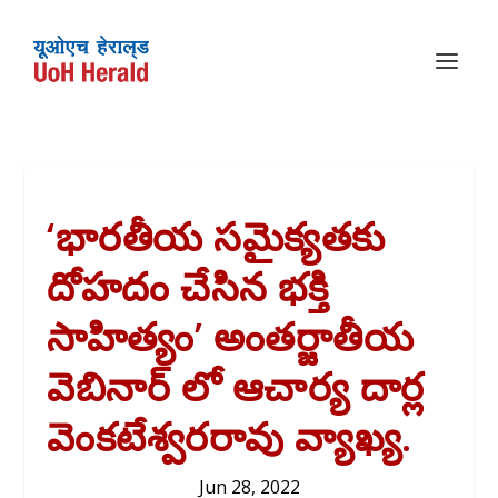
‘భారతీయ సమైక్యతకు
దోహదం చేసిన భక్తి
సాహిత్యం’ అంతర్జాతీయ
వెబినార్ లో ఆచార్య దార్ల
వెంకటేశ్వరరావు వ్యాఖ్య.
Jun 28, 2022