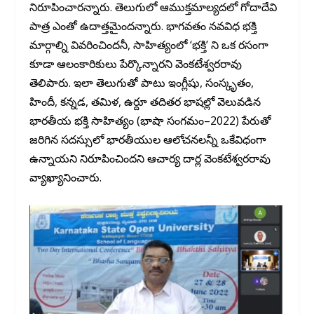
నిరూపించారన్నారు. తెలుగులో ఆముక్తమాల్యదలో గోదాదేవి
పాత్ర ఎంతో ఉదాత్తమైందన్నారు. భాగవతం నవవిధ భక్తి
మార్గాల్ని వివరించిందనీ, సాహిత్యంలో ‘భక్తి’ ని ఒక రసంగా
కూడా ఆలంకారికులు పేర్కొన్నారని వెంకటేశ్వరరావు
తెలిపారు. ఇలా తెలుగుతో పాటు ఇంగ్లీషు, సంస్కృతం,
హిందీ, కన్నడ, తమిళ, ఉర్దూ తదితర భాషల్లో వెలువడిన
భారతీయ భక్తి సాహిత్యం (భాషా సంగమం–2022) పేరుతో
జరిగిన సదస్సులో భారతీయుల ఆలోచనలన్నీ ఒకేవిధంగా
ఉన్నాయని నిరూపించిందని ఆచార్య దార్ల వెంకటేశ్వరరావు
వ్యాఖ్యానించారు.