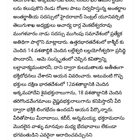
లను కలుపుకొని రెండు రోజుల పాటు నిర్వహిస్తున్న అంతర్జాల
అంతర్జాతీయ సదస్సులో హైదరాబాద్ సెంట్రల్ యూనివర్సిటి
తెలుగుశాఖ అధ్యక్షులు ఆచార్య దార్ల వెంకటేశ్వరరావు
మంగళవారం నాడు సదస్సు ముగింపు సమావేశంలో ప్రత్యేక
అతిథిగా పాల్గొని మాట్లాడారు. ఉత్తరభారతదేశంలో కాశ్మీర్ కు
చెందిన 14 వశతాబ్దికి చెందిన లల్లేశ్వరి లల్లయోగీశ్వరిగా ప్రసిద్ధి
పొందారనీ, . ఆమె సంస్కృతంలో చెప్పిన కవిత్వాన్ని
లల్లావాక్యమంటారనీ, దాని ద్వారా కులమతాలకు అతీతంగా
భక్తిబోధనలు చేశారని ఆయన వివరించారు. అటువంటి గొప్ప
భక్తులు దక్షిణ భారతదేశంలో 12వశతాబ్దానికి చెందిన
అక్కమహాదేవి శైవభక్తురాలుగాను, 18 వశతాబ్దానికి చెందిన
తరిగొండవేంగమాంబ వైష్ణవభక్తురాలుగాను కనిపిస్తారనీ వీరి
ద్వారా భక్తికి లింగభేదం ఉందడనీ ఆయన పేర్కొన్నారు.
వీరితోపాటు మీరాబాయి, కబీర్, అన్నమయ్య, భక్తరామదాసు
మొదలైన వాళ్ళు మానవుల మధ్య భేదభావాలు లేకుండా
భగవంతుడిని ఎవరైనా ఆరాదించవచ్చునని