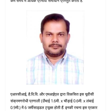
कम समय में अधिक प्रभावी समाधान प्रस्तुत करती है.
एआरसीआई, है.वि.वि. और एमआईएल द्वारा विकसित इस यूवीसी
संक्रमणरोधी प्रणाली (उँचाई 1.6मी. x चौड़ाई 0.6मी. x लंबाई
0.9मी.) में 6 जर्मीसाइडल ट्यूब्स होती हैं. इनकी रचना इस प्रकार