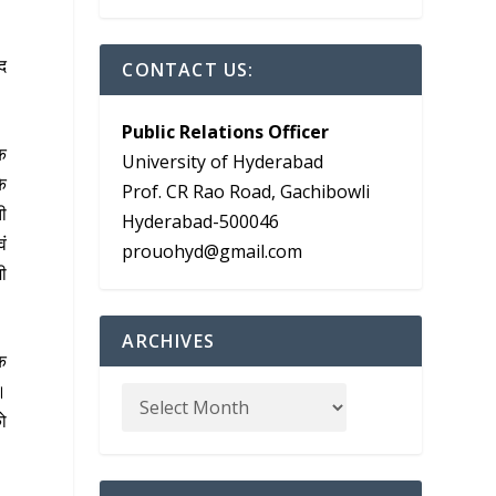
ाद
CONTACT US:
Public Relations Officer
िक
University of Hyderabad
के
Prof. CR Rao Road, Gachibowli
ती
Hyderabad-500046
वं
prouohyd@gmail.com
शी
ARCHIVES
िक
ै।
को