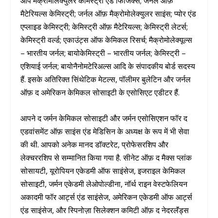
आप मैक्रोमोलेक्युलर केमिस्ट्री एंड फिजिक्स; जर्नल ऑफ़
मैटेरियल्स केमिस्ट्री; जर्नल ऑफ़ मैक्रोमोलेक्युलर साइंस; प्योर एंड
एप्लाइड केमिस्ट्री; केमिस्ट्री ऑफ़ मैटेरियल्स; केमिस्ट्री लेटर्स;
केमिस्ट्री वर्ल्ड; एकाउंट्स ऑफ केमिकल रिसर्च; मैक्रोमोलेक्यूल्स
– भारतीय जर्नल; बायोकेमिस्ट्री – भारतीय जर्नल; केमिस्ट्री –
एशियाई जर्नल; बायोनैनोमटेरिअल्स आदि के संपादकीय बोर्ड सदस्य
हैं. इसके अतिरिक्त सिंथेटिक मेटल्स, पॉलीमर बुलेटिन और जर्नल
ऑफ़ द अमेरिकन केमिकल सोसाइटी के एसोसिएट एडीटर हैं.
आपने द जर्मन केमिकल सोसाइटी और जर्मन एसोसिएशन फॉर द
एडवांसमेंट ऑफ़ साइंस एंड मेडिसिन के अध्यक्ष के रूप में भी सेवा
की थी. आपको अनेक मानद डॉक्टरेट, प्रोफेसरशिप और
लेक्चररशिप से सम्मानित किया गया है. सीनेट ऑफ़ द मैक्स प्लांक
सोसायटी, यूरोपियन एकेडमी ऑफ साइंसेज, इजराइल केमिकल
सोसाइटी, जर्मन एकेडमी लेओपोल्डीना, नॉर्थ राइन वेस्टफेलियन
अकादमी फॉर आर्ट्स एंड साइंसेज, अमेरिकन एकेडमी ऑफ आर्ट्स
एंड साइंसेज, और स्पिनोज़ा सिलेक्शन कमिटी ऑफ़ द नेदरलॅंड्स