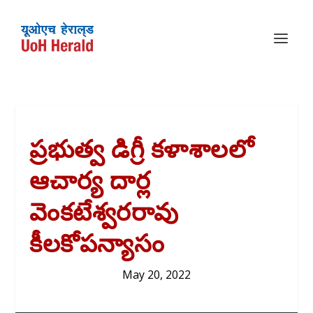
ప్రభుత్వ డిగ్రీ కళాశాలలో
ఆచార్య దార్ల
వెంకటేశ్వరరావు
కీలకోపన్యాసం
May 20, 2022