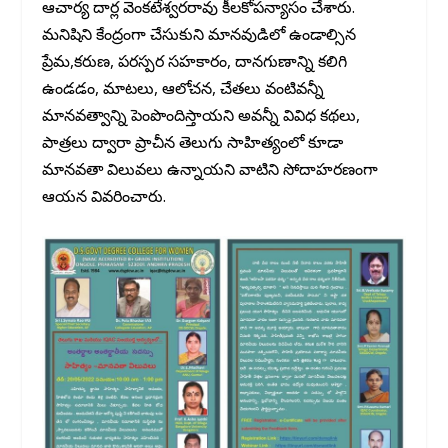
ఆచార్య దార్ల వెంకటేశ్వరరావు కీలకోపన్యాసం చేశారు.
మనిషిని కేంద్రంగా చేసుకుని మానవుడిలో ఉండాల్సిన
ప్రేమ,కరుణ, పరస్పర సహకారం, దానగుణాన్ని కలిగి
ఉండడం, మాటలు, ఆలోచన, చేతలు వంటివన్నీ
మానవత్వాన్ని పెంపొందిస్తాయని అవన్నీ వివిధ కథలు,
పాత్రలు ద్వారా ప్రాచీన తెలుగు సాహిత్యంలో కూడా
మానవతా విలువలు ఉన్నాయని వాటిని సోదాహరణంగా
ఆయన వివరించారు.