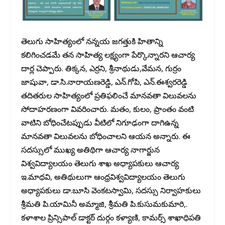
తెలుగు సాహిత్యంలో నన్నయ జగత్తుకి హితాన్ని
కలిగించడమే తన సాహిత్య లక్ష్యంగా పేర్కొన్నారని ఆచార్య
దార్ల చెప్పారు. తిక్కన, ఎర్రని, శ్రీనాథుడు,వేమన, గుర్రం
జాషువా, డా.సి.నారాయణరెడ్డి, ఎన్.గోపి, ఎన్.ఈశ్వరరెడ్డి
తదితరుల సాహిత్యంలో ప్రతిఫలించే మానవతా విలువలను
సోదాహరణంగా వివరించారు. మతం, కులం, ప్రాంతం వంటి
వాటిని బోధించేటప్పుడు వీటిలో నిగూఢంగా దాగిఉన్న
మానవతా విలువలను బోధించాలని ఆయన అన్నారు. ఈ
సదస్సులో ముఖ్య అతిథిగా ఆచార్య నాగార్జున
విశ్వవిద్యాలయం తెలుగు శాఖ అధ్యాపకులు ఆచార్య
ఇ.మాధవి, అతిథులుగా ఆంధ్రవిశ్వవిద్యాలయం తెలుగు
అధ్యాపకులు డా.బూసి వెంకటస్వామి, సదస్సు నిర్వాహకులు
శ్రీమతి పి.యామినీ అమ్మాజి, శ్రీమతి పి.కుసుమకుమారి,.
కళాశాల ప్రిన్సిపాల్ డాక్టర్ దుర్గం కళ్యాణి, కామర్స్ శాఖాధిపతి